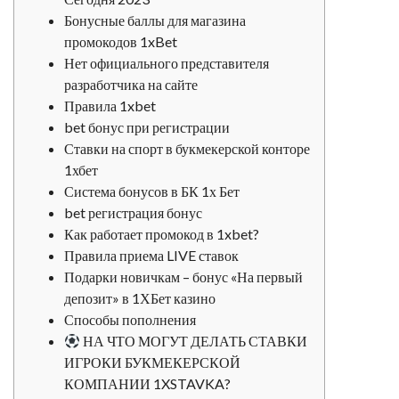
Бонусные баллы для магазина
промокодов 1xBet
Нет официального представителя
разработчика на сайте
Правила 1xbet
bet бонус при регистрации
Ставки на спорт в букмекерской конторе
1хбет
Система бонусов в БК 1х Бет
bet регистрация бонус
Как работает промокод в 1xbet?
Правила приема LIVE ставок
Подарки новичкам – бонус «На первый
депозит» в 1ХБет казино
Способы пополнения
НА ЧТО МОГУТ ДЕЛАТЬ СТАВКИ
ИГРОКИ БУКМЕКЕРСКОЙ
КОМПАНИИ 1XSTAVKA?