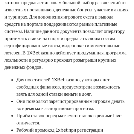
которое предлагает игрокам большой выбор развлечений от
известных поставщиков, денежные бонусы, участие в акциях
и турнирах. Для пополнения игрового счета и вывода
средств на портале поддерживаются разные платежные
системы. Наличие данного документа позволяет оператору
принимать ставки на спорт и предлагать своим гостям
сертифицированные слоты, видеопокер и моментальные
лотереи. В 1XBet казино действует продуманная программа
лояльности и регулярно проходят розыгрыши крупных
денежных фондов.
Для посетителей 1XBet казино, у которых нет
свободных финансов, предусмотрена возможность
взять для одной ставки деньги в долг.
Они позволяют зарегистрированным игрокам делать
во время матча спортивные прогнозы.
Приём ставок перед матчем от ставок в режиме Live
отличается.
Рабочий промокод 1xbet при регистрации