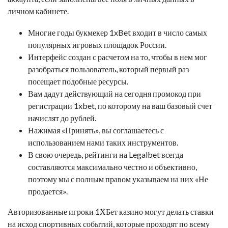
личном кабинете.
Многие годы букмекер 1xBet входит в число самых
популярных игровых площадок России.
Интерфейс создан с расчетом на то, чтобы в нем мог
разобраться пользователь, который первый раз
посещает подобные ресурсы.
Вам дадут действующий на сегодня промокод при
регистрации 1xbet, по которому на ваш базовый счет
начислят до рублей.
Нажимая «Принять», вы соглашаетесь с
использованием нами таких инструментов.
В свою очередь, рейтинги на Legalbet всегда
составляются максимально честно и объективно,
поэтому мы с полным правом указываем на них «Не
продается».
Авторизованные игроки 1ХБет казино могут делать ставки
на исход спортивных событий, которые проходят по всему