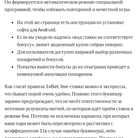
Он формируется в автоматическом режиме специальной
программой, чтобы избежать повторений и нечестной игры.
На этой же странице есть инструкция по установке
софта для Android.
Если вы увидели надпись «вид ставки не соответствует
бонусу», значит акционный купон собран неверно.
Для пользователя доступен широкий выбор различных
поощрений и бонусов.
Попытка вывести бонусы до их отыгрыша приведет к
неминуемой аннуляции поощрения.
Как гласят правила 1xBet, live-ставки можно в экспрессы,
что бывает порой очень удобно. Помимо этого букмекер
заранее предупреждает, что не несёт ответственности за
неточные результаты матчей, по которым идёт приём ставок в
режиме live. Поэтому не исключены варианты, при которых
ваше пари может быть пересмотрено и рассчитано с
коэффициентом 1 (в случае ошибки букмекера), либо
рассчитано ошибочно, но потом исправлено. Правила по