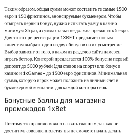
Таким образом, общая сумма может составить те самые 1500
евро и 150 фриспинов, анонсируемые букмекером. Чтобы
отыграть первый бонус, нужно испытать удачу в казино
минимум 35 раз, а сумма ставки не должна превышать 5 евро.
Для этого при регистрации 1XBET предлагает новым
клиентам выбрать один из двух бонусов на их усмотрение.
Выбор зависит от того, в каком из разделов сайта намерен
играть беттор. Конторой предлагается 100% бонус на первый
депозит до 5000 рублей (для ставок на спорт) или бонус в
казино и 1xGames – до 1500 евро фриспинов. Минимальная
сумма, которую игрок может положить на личный счет в
букмекерской компании, для каждой конторы своя.
Бонусные баллы для магазина
промокодов 1xBet
Поэтому это правило можно назвать главным, так как не
достигнув совершеннолетия, вы не сможете начать делать