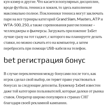
кун кхмер и другие. Что касается популярных дисциплин,
вроде футбола, тенниса и хоккея, то здесь наполнение
максимально полное. Поклонники тенниса могут заключать
пари на все турниры категорий Grand Slam, Masters, ATP и
WTA-500, 250, а также соревнования рангом пониже –
челленджеры и фьючерсы. Загружать приложение 1xБет
лучше сразу на тот гаджет, с которого вы планируете делать
ставки, но можно скачать его на компьютер, а затем
перебросить при помощи USB-кабеля на телефон.
bet регистрация бонус
В случае переключения между бонусами после того, как
игрок сделал свой выбор, он теряет право участвовать в
бонусах за следующие депозиты. Букмекер 1xbet известен
даже той категории пользователей, которые далеки от рынка
ставок. Оператор широко популярен в странах СНГ
благодаря своей рекламной кампании.