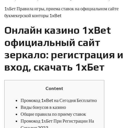
1хБет Правила игры, приема ставок на официальном сайте
букмекерской конторы 1xBet
Онлайн казино 1xBet
официальный сайт
зеркало: регистрация и
вход, скачать 1хБет
Content
Промокод 1xBet на Сегодня Бесплатно
Виды бонусов в казино
Общие правила по приему ставок
Промокод 1хБет При Регистрации На
Сегодня 2023