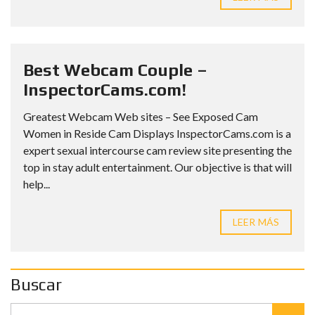
Best Webcam Couple –
InspectorCams.com!
Greatest Webcam Web sites – See Exposed Cam
Women in Reside Cam Displays InspectorCams.com is a
expert sexual intercourse cam review site presenting the
top in stay adult entertainment. Our objective is that will
help...
LEER MÁS
Buscar