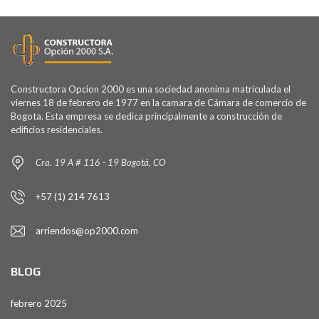
Constructora Opcion 2000 es una sociedad anonima matriculada el
viernes 18 de febrero de 1977 en la camara de Cámara de comercio de
Bogota. Esta empresa se dedica principalmente a construcción de
edificios residenciales.
Cra. 19 A # 116 - 19 Bogotá, CO
+57 (1) 214 7613
arriendos@op2000.com
BLOG
febrero 2025