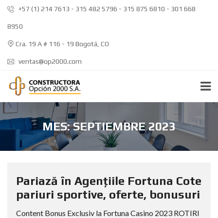
+57 (1) 214 7613 - 315 482 5796 - 315 875 6810 - 301 668
8950
Cra. 19 A # 116 - 19 Bogotá, CO
ventas@op2000.com
MES: SEPTIEMBRE 2023
Pariază în Agențiile Fortuna Cote
pariuri sportive, oferte, bonusuri
Content Bonus Exclusiv la Fortuna Casino 2023 ROTIRI