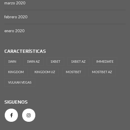
marzo 2020
febrero 2020
enero 2020
CARACTERÍSTICAS
1WIN
1WIN AZ
1XBET
1XBET AZ
IMMEDIATE
KINGDOM
KINGDOM UZ
MOSTBET
MOSTBET AZ
VULKAN VEGAS
SIGUENOS