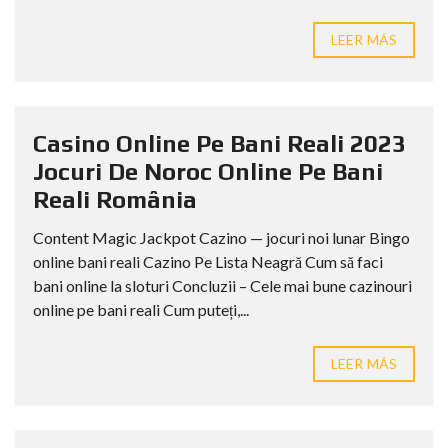
LEER MÁS
Casino Online Pe Bani Reali 2023
Jocuri De Noroc Online Pe Bani
Reali România
Content Magic Jackpot Cazino — jocuri noi lunar Bingo
online bani reali Cazino Pe Lista Neagră Cum să faci
bani online la sloturi Concluzii – Cele mai bune cazinouri
online pe bani reali Cum puteți,...
LEER MÁS