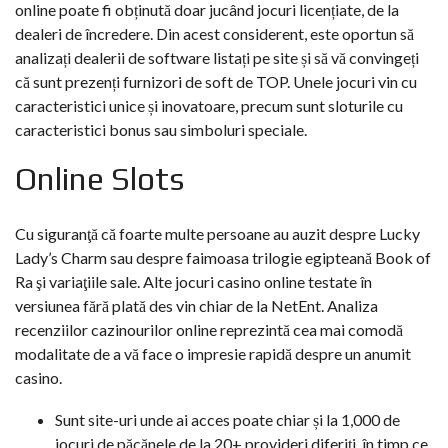
online poate fi obținută doar jucând jocuri licențiate, de la
dealeri de încredere. Din acest considerent, este oportun să
analizați dealerii de software listați pe site și să vă convingeți
că sunt prezenți furnizori de soft de TOP. Unele jocuri vin cu
caracteristici unice și inovatoare, precum sunt sloturile cu
caracteristici bonus sau simboluri speciale.
Online Slots
Cu siguranţă că foarte multe persoane au auzit despre Lucky
Lady’s Charm sau despre faimoasa trilogie egipteană Book of
Ra şi variaţiile sale. Alte jocuri casino online testate în
versiunea fără plată des vin chiar de la NetEnt. Analiza
recenziilor cazinourilor online reprezintă cea mai comodă
modalitate de a vă face o impresie rapidă despre un anumit
casino.
Sunt site-uri unde ai acces poate chiar și la 1,000 de
jocuri de păcănele de la 20+ provideri diferiți, în timp ce