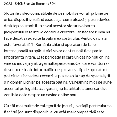
2023 +$40k Sign Up Bonuses 524
Sloturile video compatibile de pe mobil se vor afișa bine pe
orice dispozitiv, rulând exact așa, cum rulează și pe un device
desktop sau mobil. În cazul acestor sloturi valoarea
jackpotului este într-o continuă creștere, iar fiecare rundă nu
face decât să adauge la valoarea câștigului. Pentru că piaţa
este favorabilă în România chiar şi operatori de talie
internaţională au apărut aici şi vor continua să fie o parte
importantă în ţară. Este perioada în care un casino nou online
vine cu inovaţii şi atrage multe persoane. Cei care vor dori să
descopere toate informaţiile despre acest tip de operatori,
pot citi cu încredere recenziile puse cap la cap de specialiştii
din domeniu chiar pe această pagină. Vă reamintim că se pune
accentul pe legalitate, siguranţă şi fiabilitate atunci când se
vor lista date despre un casino online nou.
Cu cât mai multe de categorii de jocuri și variații particulare a
fiecărui joc sunt disponibile, cu atât mai competitivă este