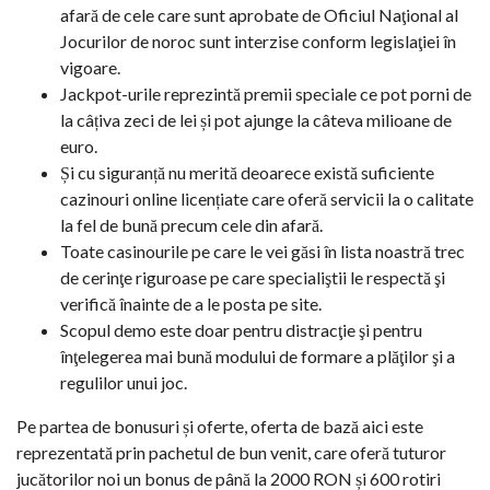
afară de cele care sunt aprobate de Oficiul Naţional al
Jocurilor de noroc sunt interzise conform legislaţiei în
vigoare.
Jackpot-urile reprezintă premii speciale ce pot porni de
la câțiva zeci de lei și pot ajunge la câteva milioane de
euro.
Și cu siguranță nu merită deoarece există suficiente
cazinouri online licențiate care oferă servicii la o calitate
la fel de bună precum cele din afară.
Toate casinourile pe care le vei găsi în lista noastră trec
de cerinţe riguroase pe care specialiştii le respectă şi
verifică înainte de a le posta pe site.
Scopul demo este doar pentru distracţie şi pentru
înţelegerea mai bună modului de formare a plăţilor şi a
regulilor unui joc.
Pe partea de bonusuri și oferte, oferta de bază aici este
reprezentată prin pachetul de bun venit, care oferă tuturor
jucătorilor noi un bonus de până la 2000 RON și 600 rotiri