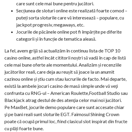
care sunt cele mai bune pentru jucători.
Secțiunea de sloturi online este realizată foarte comod –
puteți sorta sloturile care vă interesează – populare, cu
jackpot progresiv, megaways, etc.
Jocurile de păcănele online pot fi împărțite pe diferite
categorii și în funcție de tematica aleasă.
La fel, avem grijă să actualizăm în continuu lista de TOP 10
casino online, astfel încât cititorii noștri să vadă în cap de listă
cele mai bune oferte ale momentului. Analizăm și recenziile
jucătorilor reali, care deja au reușit să joace la un anumit
cazinou online și știu cum stau lucrurile de facto. Mai departe,
există la ambele jocuri casino de masă simple unde vă veţi
confrunta cu RNG-ul – American Roulette,Football Studio sau
Blackjack atrag destul de des atenţia celor mai noi jucători.
Pe MaxBet, jocurile demo populare care sunt accesate chiar
şi pe bani reali sunt sloturile EGT. Faimosul Shining Crown
poate că ocupă primul loc, fiind clasicul slot inspirat din fructe
cu plăți foarte bune.