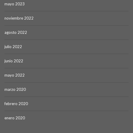
mayo 2023
noviembre 2022
agosto 2022
julio 2022
junio 2022
mayo 2022
marzo 2020
febrero 2020
enero 2020