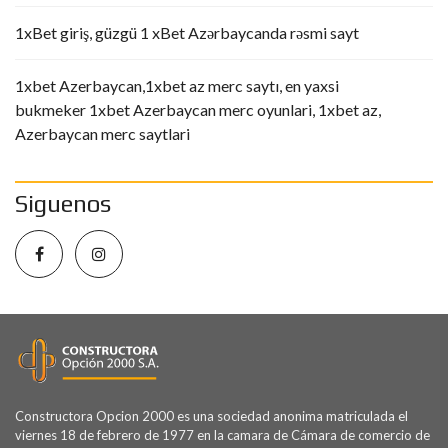
1xBet giriş, güzgü 1 xBet Azərbaycanda rəsmi sayt
1xbet Azerbaycan,1xbet az merc saytı, en yaxsi
bukmeker 1xbet Azerbaycan merc oyunlari, 1xbet az,
Azerbaycan merc saytlari
Siguenos
Constructora Opcion 2000 es una sociedad anonima matriculada el
viernes 18 de febrero de 1977 en la camara de Cámara de comercio de