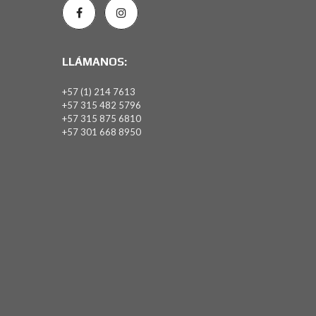
LLÁMANOS:
+57 (1) 214 7613
+57 315 482 5796
+57 315 875 6810
+57 301 668 8950