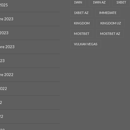
1WIN
1WIN AZ
1XBET
 2025
1XBET AZ
IMMEDIATE
re 2023
KINGDOM
KINGDOM UZ
 2023
MOSTBET
MOSTBET AZ
VULKAN VEGAS
bre 2023
023
re 2022
2022
22
22