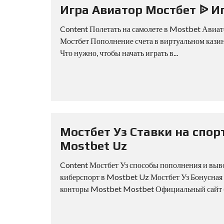
Игра Авиатор Мостбет ᐉ Иг
Content Полетать на самолете в Mostbet Ав
Мостбет Пополнение счета в виртуальном кази
Что нужно, чтобы начать играть в...
Мостбет Уз Ставки на спор
Mostbet Uz
Content Мостбет Уз способы пополнения и выв
киберспорт в Mostbet Uz Мостбет Уз Бонусная
конторы Mostbet Mostbet Официальный сайт б