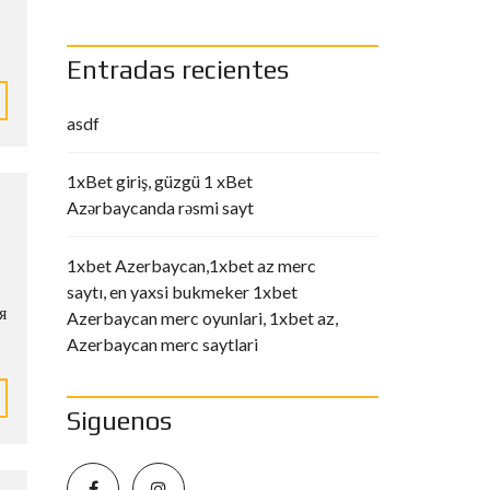
Entradas recientes
asdf
1xBet giriş, güzgü 1 xBet
Azərbaycanda rəsmi sayt
1xbet Azerbaycan,1xbet az merc
saytı, en yaxsi bukmeker 1xbet
я
Azerbaycan merc oyunlari, 1xbet az,
Azerbaycan merc saytlari
Siguenos