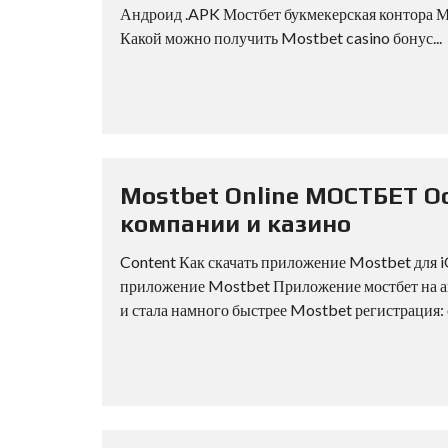
Андроид .APK Мостбет букмекерская контора М
Какой можно получить Mostbet casino бонус...
Mostbet Online МОСТБЕТ 
компании и казино
Content Как скачать приложение Mostbet для i
приложение Mostbet Приложение мостбет на а
и стала намного быстрее Mostbet регистрация: о