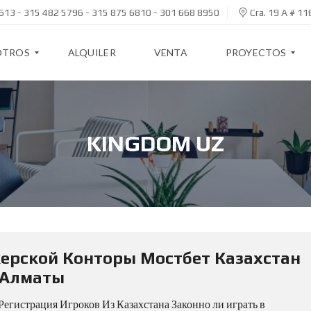
613 - 315 482 5796 - 315 875 6810 - 301 668 8950
Cra. 19 A # 11
OTROS
ALQUILER
VENTA
PROYECTOS
L
A
KINGDOM UZ
B
E
L
L
A
F
O
N
T
A
ерской Конторы Мостбет Казахстан
N
A
 Алматы
егистрация Игроков Из Казахстана Законно ли играть в
A