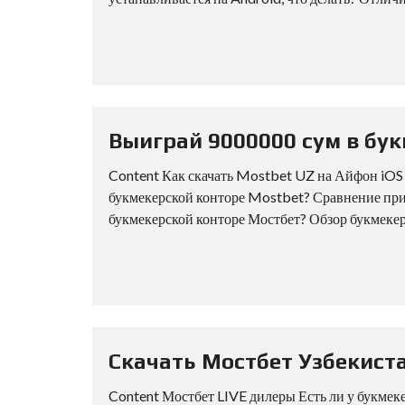
Выиграй 9000000 сум в бу
Content Как скачать Mostbet UZ на Айфон iOS
букмекерской конторе Mostbet? Сравнение пр
букмекерской конторе Мостбет? Обзор букмекер
Скачать Мостбет Узбекиста
Content Мостбет LIVE дилеры Есть ли у букмек