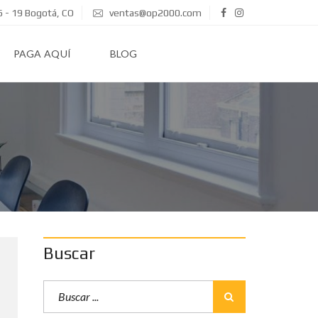
6 - 19 Bogotá, CO
ventas@op2000.com
PAGA AQUÍ
BLOG
Buscar