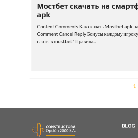
Мостбет скачать на смарт
apk
Content Comments Как скачать Mostbet.apk на
Comment Cancel Reply Бонусы каждому игроку 
слоты в mostbet? Правила...
1
BLOG