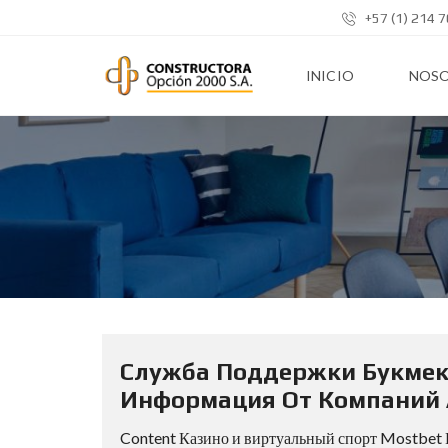
+57 (1) 214 7
INICIO
NOS
C
O
N
T
A
C
T
O
Служба Поддержки Букмек
Информация От Компаний
Content Казино и виртуальный спорт Mostbet Р