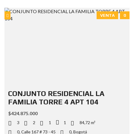
VENTA
0
CONJUNTO RESIDENCIAL LA
FAMILIA TORRE 4 APT 104
$424.875.000
3
2
1
1
84,72 m²
0, Calle 167 # 73 - 45
0, Bogotá