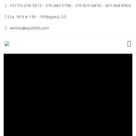
+57 (1) 214 7613 - 315 482 5796 - 315 875 6810 - 301 668 8950
Cra. 19 A # 116 - 19 Bogotá, CO
ventas@op2000.com