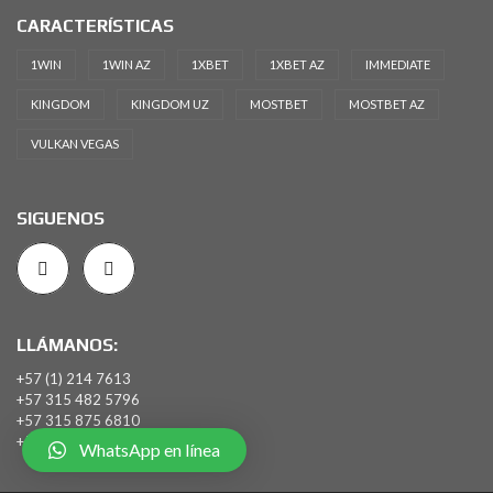
CARACTERÍSTICAS
1WIN
1WIN AZ
1XBET
1XBET AZ
IMMEDIATE
KINGDOM
KINGDOM UZ
MOSTBET
MOSTBET AZ
VULKAN VEGAS
SIGUENOS
LLÁMANOS:
+57 (1) 214 7613
+57 315 482 5796
+57 315 875 6810
+57 301 668 8950
WhatsApp en línea