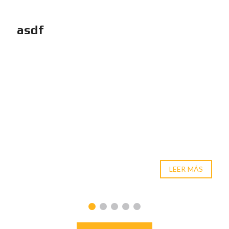
asdf
LEER MÁS