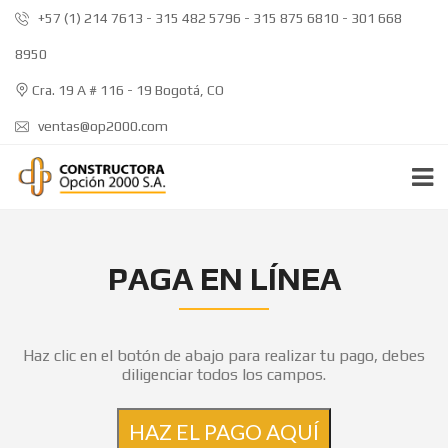
+57 (1) 214 7613 - 315 482 5796 - 315 875 6810 - 301 668
8950
Cra. 19 A # 116 - 19 Bogotá, CO
ventas@op2000.com
PAGA EN LÍNEA
Haz clic en el botón de abajo para realizar tu pago, debes
diligenciar todos los campos.