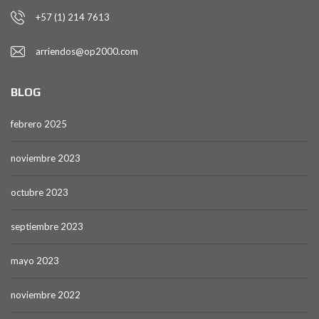
+57 (1) 214 7613
arriendos@op2000.com
BLOG
febrero 2025
noviembre 2023
octubre 2023
septiembre 2023
mayo 2023
noviembre 2022