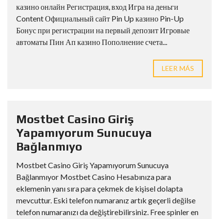
казино онлайн Регистрация, вход Игра на деньги
Content Официальный сайт Pin Up казино Pin-Up
Бонус при регистрации на первый депозит Игровые
автоматы Пин Ап казино Пополнение счета...
LEER MÁS
Mostbet Casino Giriş
Yapamıyorum Sunucuya
Bağlanmıyo
Mostbet Casino Giriş Yapamıyorum Sunucuya
Bağlanmıyor Mostbet Casino Hesabınıza para
eklemenin yanı sıra para çekmek de kişisel dolapta
mevcuttur. Eski telefon numaranız artık geçerli değilse
telefon numaranızı da değiştirebilirsiniz. Free spinler en