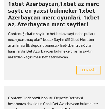
1xbet Azerbaycan,1xbet az merc
saytı, en yaxsi bukmeker 1xbet
Azerbaycan merc oyunlari, 1xbet
az, Azerbaycan merc saytlari
Content Şirkətin saytı 1x bet bet.az saytından pulları
necə çıxartmaq olar? bet az Saytın dili Xbet Hesabın
artırılması İlk depozit bonusu x Bet-də mərc növləri
hansılardır Bet Azərbaycan bukmeker: rəsmi saytın
nəzərdən keçirilməsi bet azerbaycan...
LEER MÁS
Content İlk depozit bonusu Depozit Bet şəxsi
hesabınıza daxil olun Canlı Bet Azərbaycan bukmeker: