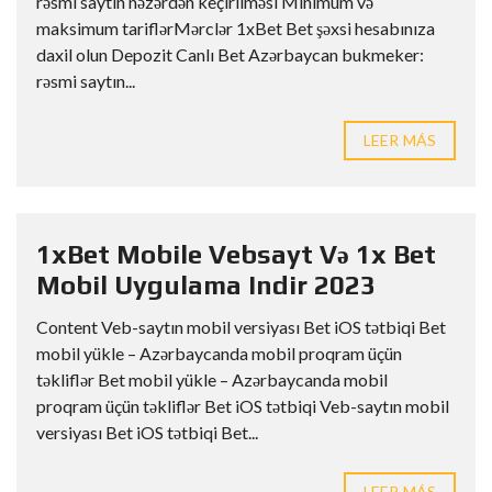
rəsmi saytın nəzərdən keçirilməsi Minimum və
maksimum tariflərMərclər 1xBet Bet şəxsi hesabınıza
daxil olun Depozit Canlı Bet Azərbaycan bukmeker:
rəsmi saytın...
LEER MÁS
1xBet Mobile Vebsayt Və 1x Bet
Mobil Uygulama Indir 2023
Content Veb-saytın mobil versiyası Bet iOS tətbiqi Bet
mobil yükle – Azərbaycanda mobil proqram üçün
təkliflər Bet mobil yükle – Azərbaycanda mobil
proqram üçün təkliflər Bet iOS tətbiqi Veb-saytın mobil
versiyası Bet iOS tətbiqi Bet...
LEER MÁS