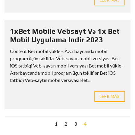
1xBet Mobile Vebsayt Və 1x Bet
Mobil Uygulama Indir 2023
Content Bet mobil yükle – Azərbaycanda mobil
proqram üçün təkliflər Veb-saytın mobil versiyası Bet
iOS tətbiqi Veb-saytın mobil versiyası Bet mobil yükle –
Azərbaycanda mobil proqram üçün təkliflər Bet iOS
tətbiqi Veb-saytın mobil versiyası Bet...
LEER MÁS
1
2
3
4