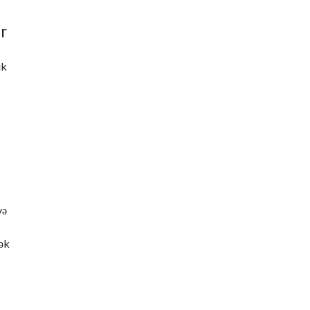
r
uk
və
mək