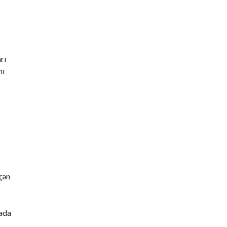
rı
nı
çən
tada