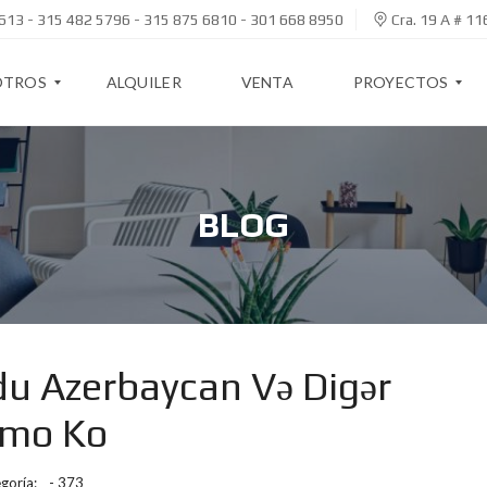
613 - 315 482 5796 - 315 875 6810 - 301 668 8950
Cra. 19 A # 11
OTROS
ALQUILER
VENTA
PROYECTOS
L
A
BLOG
B
E
L
L
A
F
O
N
u Azerbaycan Və Digər
T
A
N
omo Ko
A
A
goría:
- 373