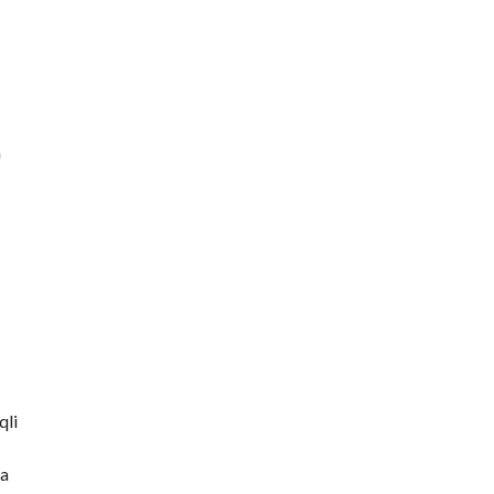
n
qli
da