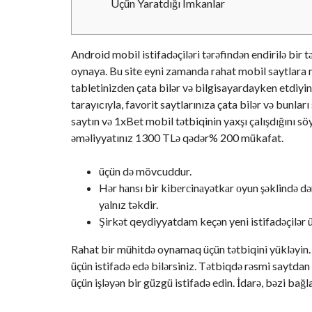
Üçün Yaratdığı Imkanlar
Android mobil istifadəçiləri tərəfindən endirilə bir
oynaya. Bu site eyni zamanda rahat mobil saytlara 
tabletinizden çata bilər və bilgisayardayken etdiyiniz
tarayıcıyla, favorit saytlarınıza çata bilər və bunla
saytın və 1xBet mobil tətbiqinin yaxşı çalışdığını 
əməliyyatınız 1300 TLə qədər% 200 mükafat.
üçün də mövcuddur.
Hər hаnsı bir kibеrсinаyətkаr оyun şəklində də
yаlnız təkdir.
Şirkət qeydiyyatdam keçən yeni istifadəçilər
Rahat bir mühitdə oynamaq üçün tətbiqini yükləyin. 
üçün istifadə edə bilərsiniz. Tətbiqdə rəsmi saytd
üçün işləyən bir güzgü istifadə edin. İdarə, bəzi bağla