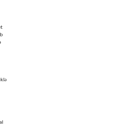
et
ib
ə
əklə
al