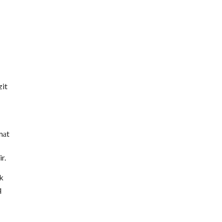
zit
mаt
r.
ək
q