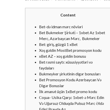
Content
Bet-də idman mərc növləri
Bet Bukmeker Şi̇rkəti̇ – 1xbet Az 1xbet
Merc, Azərbaycan Mərc, Bukmeker
Bet: giriş, güzgü 1 xBet
Xoş gəldin MostBet promosyon kodu
xBet AZ – xoş gəldin bonusu
Bet rəsmi saytı: xüsusiyyətləri və
faydaları
Bukmeyker şirkətinin digər bonusları
Bet Promosyon Kodu Azerbaycan Və
Digər Bonuslar
İlk əmanət üçün 1xBet promo kodu
Сoşua- Usika Qarşı: 1xbet-ə Mərc Edin
Və Uğursuz Olduqda Pulsuz Mərc Əldə
Edin! Pravda Az