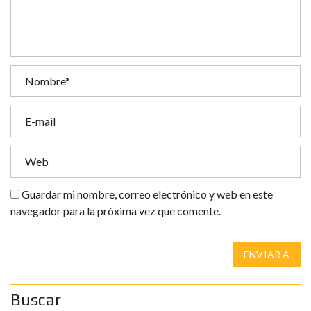
Guardar mi nombre, correo electrónico y web en este
navegador para la próxima vez que comente.
ENVIAR A
Buscar