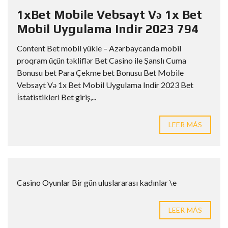
1xBet Mobile Vebsayt Və 1x Bet
Mobil Uygulama Indir 2023 794
Content Bet mobil yükle – Azərbaycanda mobil
proqram üçün təkliflər Bet Casino ile Şanslı Cuma
Bonusu bet Para Çekme bet Bonusu Bet Mobile
Vebsayt Və 1x Bet Mobil Uygulama Indir 2023 Bet
İstatistikleri Bet giriş,...
LEER MÁS
Casino Oyunlar Bir gün uluslararası kadınlar \e
LEER MÁS