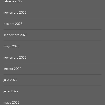
febrero 2025
noviembre 2023
octubre 2023
septiembre 2023
mayo 2023
noviembre 2022
agosto 2022
julio 2022
junio 2022
mayo 2022