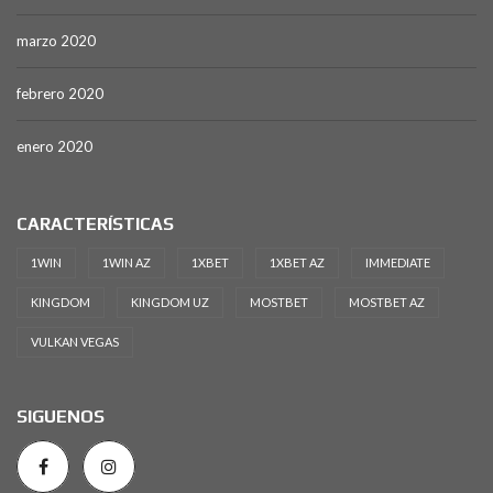
marzo 2020
febrero 2020
enero 2020
CARACTERÍSTICAS
1WIN
1WIN AZ
1XBET
1XBET AZ
IMMEDIATE
KINGDOM
KINGDOM UZ
MOSTBET
MOSTBET AZ
VULKAN VEGAS
SIGUENOS