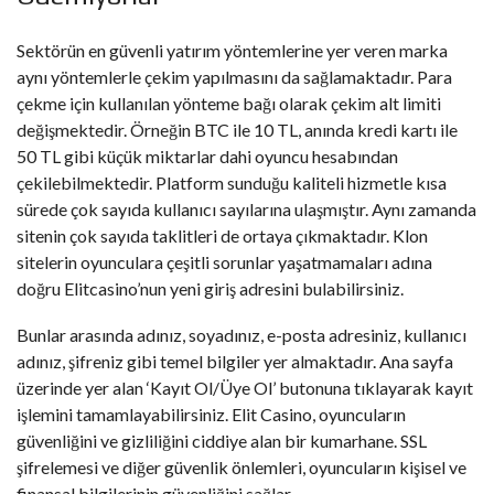
Sektörün en güvenli yatırım yöntemlerine yer veren marka
aynı yöntemlerle çekim yapılmasını da sağlamaktadır. Para
çekme için kullanılan yönteme bağı olarak çekim alt limiti
değişmektedir. Örneğin BTC ile 10 TL, anında kredi kartı ile
50 TL gibi küçük miktarlar dahi oyuncu hesabından
çekilebilmektedir. Platform sunduğu kaliteli hizmetle kısa
sürede çok sayıda kullanıcı sayılarına ulaşmıştır. Aynı zamanda
sitenin çok sayıda taklitleri de ortaya çıkmaktadır. Klon
sitelerin oyunculara çeşitli sorunlar yaşatmamaları adına
doğru Elitcasino’nun yeni giriş adresini bulabilirsiniz.
Bunlar arasında adınız, soyadınız, e-posta adresiniz, kullanıcı
adınız, şifreniz gibi temel bilgiler yer almaktadır. Ana sayfa
üzerinde yer alan ‘Kayıt Ol/Üye Ol’ butonuna tıklayarak kayıt
işlemini tamamlayabilirsiniz. Elit Casino, oyuncuların
güvenliğini ve gizliliğini ciddiye alan bir kumarhane. SSL
şifrelemesi ve diğer güvenlik önlemleri, oyuncuların kişisel ve
finansal bilgilerinin güvenliğini sağlar.