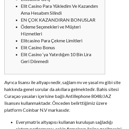
Elit Casino Para Yükledim Ve Kazandım
Ama Hesabım Silindi
EN ÇOK KAZANDIRAN BONUSLAR
Ödeme Seçenekleri ve Müşteri
Hizmetleri
Elitcasino Para Çekme Limitleri
Elit Casino Bonus
Elit Casino ‘ya Yatırdığım 10 Bin Lira
Geri Dönmedi
Ayrıca lisansı ile altyapı nedir, sağlam mı ve yasal mı gibi site
hakkında genel sorular da akıllara gelmektedir. Bahis sitesi
Curaçao yasaları içerisine bağlı Antillephone 8048/JAZ
lisansını kullanmaktadır. Önceden belirttiğimiz üzere
platform Coinbar N.V markasıdır.
Everymatrix altyapısı kullanan kuruluşun sağladığı
sistem performansı, rakip firmaların önüne geçilmesini