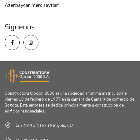
Azerbaycan merc saytlari
Siguenos
Constructora Opcion 2000 es una sociedad anonima matriculada el
viernes 18 de febrero de 1977 en la camara de Cámara de comercio de
Bogota. Esta empresa se dedica principalmente a construcción de
edificios residenciales.
Cra. 19 A # 116 - 19 Bogotá, CO