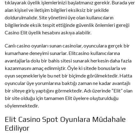
tıklayarak üyelik işlemlerinizi başlatmanız gerekir. Burada yer
alan kişisel ve iletişim bilgileri eksiksiz bir şekilde
doldurulmalıdır. Site yönetimi üye olan kullanıcıların
bilgilerinde eksik tespit ettiğinde güvenlik önlemleri gereği
Casino Elit üyelik hesabını askıya alabilir.
Canlı casino oyunları sunan casinolar, oyunculara gerçek bir
kumarhane deneyimi sunarlar. Elitcasino kullanıcılarına
avantajlarla dolu bir bahis sitesi sunarak herkesin daha fazla
kazanmasını amaç edinmiştir. Öyle ki sitede bonuslarla ve
oyun seçenekleriyle bu net bir biçimde görülmektedir. Hatta
oyuncular üye yorumlarına baktığı zaman ne kadar avantajlı
bir siteye giriş yaptığını görmektedir. Adı üzerinde “Elit” olan
bir site olduğu için tamamen Elit üyelere oluşturulduğu
söylenmektedir.
Elit Casino Spot Oyunlara Müdahale
Ediliyor