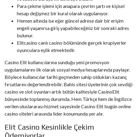
Para çekme işlemi için anapara çevrim şartı ve kişisel
hesap değişmez bir kural olarak uygulanıyor.
Hemen altında ise eğer güncel adrese dair bir erişim
engeli yaşanırsa giriş yapabileceğiniz bir sonraki adres
bulunur.
Elitcasino canlı casino bölümünde gerçek krupiyerler
oyunculara eşlik etmektedir.
Casino Elit kullanıcılarına sunduğu yeni promosyon
uygulamalarını ilk olarak sosyal medya hesaplarında paylaşır.
Böylece kullanıcılar tarihi geçmeden sahip oldukları kazanç
fırsatlarını değerlendirebilir. Bahis sitesi üyelerinin çok sevdiği
casino ve slot oyunları artık bütün kalitesiyle CasinoElit
bünyesinde toplanmış durumda. Hem Türkçe hem de İngilizce
verilen uluslararası hizmet sayesinde Casino Elit bugün online
casino siteleri arasında lider konumunda yer alır.
Elit Casino Kesinlikle Çekim
Ödemiyorlar