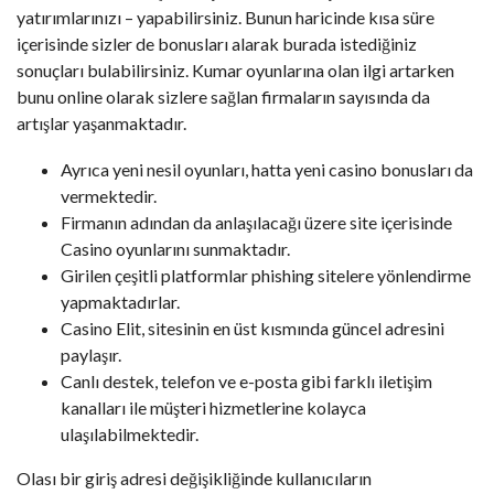
yatırımlarınızı – yapabilirsiniz. Bunun haricinde kısa süre
içerisinde sizler de bonusları alarak burada istediğiniz
sonuçları bulabilirsiniz. Kumar oyunlarına olan ilgi artarken
bunu online olarak sizlere sağlan firmaların sayısında da
artışlar yaşanmaktadır.
Ayrıca yeni nesil oyunları, hatta yeni casino bonusları da
vermektedir.
Firmanın adından da anlaşılacağı üzere site içerisinde
Casino oyunlarını sunmaktadır.
Girilen çeşitli platformlar phishing sitelere yönlendirme
yapmaktadırlar.
Casino Elit, sitesinin en üst kısmında güncel adresini
paylaşır.
Canlı destek, telefon ve e-posta gibi farklı iletişim
kanalları ile müşteri hizmetlerine kolayca
ulaşılabilmektedir.
Olası bir giriş adresi değişikliğinde kullanıcıların