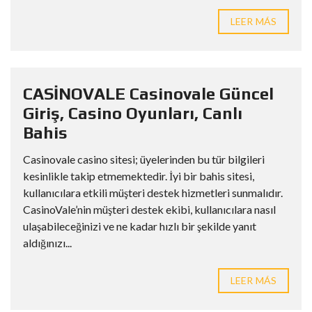
LEER MÁS
CASİNOVALE Casinovale Güncel
Giriş, Casino Oyunları, Canlı
Bahis
Casinovale casino sitesi; üyelerinden bu tür bilgileri
kesinlikle takip etmemektedir. İyi bir bahis sitesi,
kullanıcılara etkili müşteri destek hizmetleri sunmalıdır.
CasinoVale’nin müşteri destek ekibi, kullanıcılara nasıl
ulaşabileceğinizi ve ne kadar hızlı bir şekilde yanıt
aldığınızı...
LEER MÁS