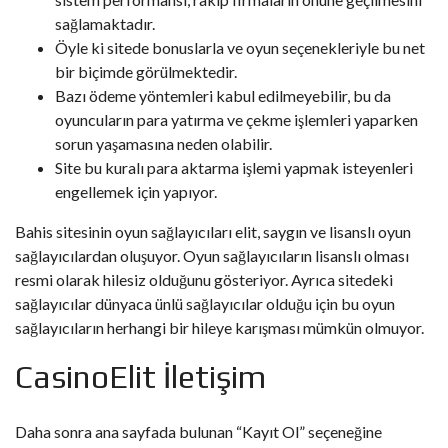
sağlamaktadır.
Öyle ki sitede bonuslarla ve oyun seçenekleriyle bu net
bir biçimde görülmektedir.
Bazı ödeme yöntemleri kabul edilmeyebilir, bu da
oyuncuların para yatırma ve çekme işlemleri yaparken
sorun yaşamasına neden olabilir.
Site bu kuralı para aktarma işlemi yapmak isteyenleri
engellemek için yapıyor.
Bahis sitesinin oyun sağlayıcıları elit, saygın ve lisanslı oyun
sağlayıcılardan oluşuyor. Oyun sağlayıcıların lisanslı olması
resmi olarak hilesiz olduğunu gösteriyor. Ayrıca sitedeki
sağlayıcılar dünyaca ünlü sağlayıcılar olduğu için bu oyun
sağlayıcıların herhangi bir hileye karışması mümkün olmuyor.
CasinoElit İletişim
Daha sonra ana sayfada bulunan “Kayıt Ol” seçeneğine