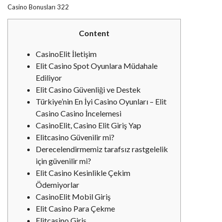
Casino Bonusları 322
Content
CasinoElit İletişim
Elit Casino Spot Oyunlara Müdahale
Ediliyor
Elit Casino Güvenliği ve Destek
Türkiye’nin En İyi Casino Oyunları – Elit
Casino Casino İncelemesi
CasinoElit, Casino Elit Giriş Yap
Elitcasino Güvenilir mi?
Derecelendirmemiz tarafsız rastgelelik
için güvenilir mi?
Elit Casino Kesinlikle Çekim
Ödemiyorlar
CasinoElit Mobil Giriş
Elit Casino Para Çekme
Elitcasino Giriş