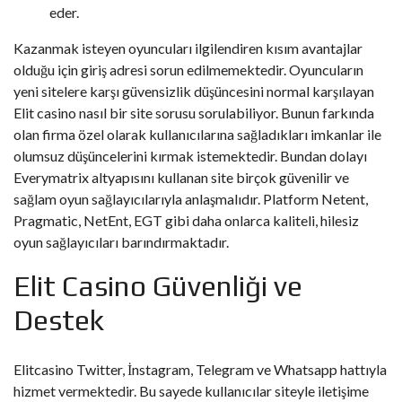
eder.
Kazanmak isteyen oyuncuları ilgilendiren kısım avantajlar
olduğu için giriş adresi sorun edilmemektedir. Oyuncuların
yeni sitelere karşı güvensizlik düşüncesini normal karşılayan
Elit casino nasıl bir site sorusu sorulabiliyor. Bunun farkında
olan firma özel olarak kullanıcılarına sağladıkları imkanlar ile
olumsuz düşüncelerini kırmak istemektedir. Bundan dolayı
Everymatrix altyapısını kullanan site birçok güvenilir ve
sağlam oyun sağlayıcılarıyla anlaşmalıdır. Platform Netent,
Pragmatic, NetEnt, EGT gibi daha onlarca kaliteli, hilesiz
oyun sağlayıcıları barındırmaktadır.
Elit Casino Güvenliği ve
Destek
Elitcasino Twitter, İnstagram, Telegram ve Whatsapp hattıyla
hizmet vermektedir. Bu sayede kullanıcılar siteyle iletişime