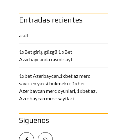
Entradas recientes
asdf
1xBet giriş, güzgü 1 xBet
Azərbaycanda rəsmi sayt
1xbet Azerbaycan,1xbet az merc
saytı, en yaxsi bukmeker 1xbet
Azerbaycan merc oyunlari, 1xbet az,
Azerbaycan merc saytlari
Siguenos