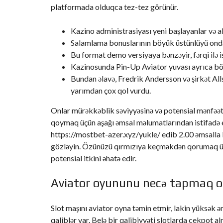
platformada olduqca tez-tez görünür.
Kazino administrasiyası yeni başlayanlar və ak
Salamlama bonuslarının böyük üstünlüyü ondan
Bu format demo versiyaya bənzəyir, fərqi ilə i
Kazinosunda Pin-Up Aviator yuvası ayrıca böl
Bundan əlavə, Fredrik Andersson və şirkət All
yarımdan çox qol vurdu.
Onlar mürəkkəblik səviyyəsinə və potensial mənfəətin
qoymaq üçün aşağı əmsal məlumatlarından istifadə ed
https://mostbet-azer.xyz/yukle/
edib 2.00 əmsalla b
gözləyin. Özünüzü qırmızıya keçməkdən qorumaq üçün
potensial itkini əhatə edir.
Aviator oyununu necə tapmaq o
Slot maşını aviator oyna təmin etmir, lakin yüksək ə
qaliblər var. Belə bir qalibiyyəti slotlarda cekpot 