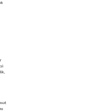
ək
r
si
ik,
əvət
bu