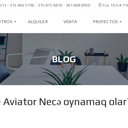
613 - 315 482 5796 - 315 875 6810 - 301 668 8950
Cra. 19 A # 11
OTROS
ALQUILER
VENTA
PROYECTOS
L
A
BLOG
B
E
L
L
A
F
O
N
 Aviator Necə oynamaq olar
T
A
N
A
A