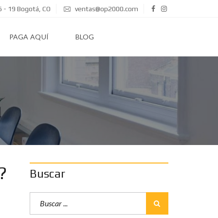
6 - 19 Bogotá, CO
ventas@op2000.com
PAGA AQUÍ
BLOG
?
Buscar